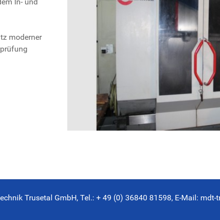
em In- und
satz moderner
rprüfung
echnik Trusetal GmbH, Tel.: + 49 (0) 36840 81598, E-Mail: mdt-t